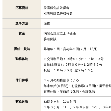
応募資格
看護師免許取得者
准看護師免許取得者
選考方法
面接
賃金
病院会規定により優遇
委細面談
昇給・賞与
昇給年１回・賞与年２回(７月・12月)
勤務体制
２交替制日勤：９時００分~１７時００分
日勤(土曜日)：９時００分~１２時４５分
夜勤：１６時３０分~翌９時１５分
休日休暇
１ヶ月の勤務割表による
年末年始(５日間)・お盆休暇(３日間)・慶弔特
育児休暇・産前産後休暇・介護休暇
有給休暇
勤続６ヶ月 10日付与
１年６ヶ月 11日、２年６ヶ月 12日、３年６